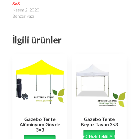
3×3
Kasım 2, 2020
Benzer yazı
İlgili ürünler
Gazebo Tente
Gazebo Tente
Alüminyum Gövde
Beyaz Tavan 3×3
3×3
Hızlı Teklif Al!