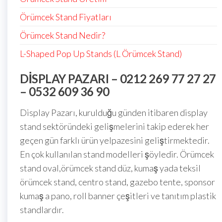
Örümcek Stand Fiyatları
Örümcek Stand Nedir?
L-Shaped Pop Up Stands (L Örümcek Stand)
DISPLAY PAZARI – 0212 269 77 27 27
– 0532 609 36 90
Display Pazarı, kurulduğu günden itibaren display
stand sektöründeki gelişmelerini takip ederek her
geçen gün farklı ürün yelpazesini geliştirmektedir.
En çok kullanılan stand modelleri şöyledir. Örümcek
stand oval,örümcek stand düz, kumaş yada teksil
örümcek stand, centro stand, gazebo tente, sponsor
kumaş a pano, roll banner çeşitleri ve tanıtım plastik
standlardır.