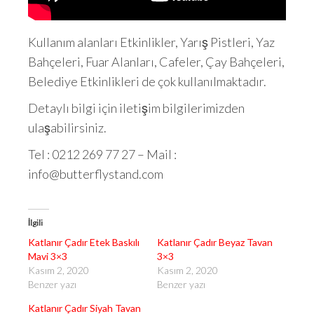
Kullanım alanları Etkinlikler, Yarış Pistleri, Yaz
Bahçeleri, Fuar Alanları, Cafeler, Çay Bahçeleri,
Belediye Etkinlikleri de çok kullanılmaktadır.
Detaylı bilgi için iletişim bilgilerimizden
ulaşabilirsiniz.
Tel : 0212 269 77 27 – Mail :
info@butterflystand.com
İlgili
Katlanır Çadır Etek Baskılı
Katlanır Çadır Beyaz Tavan
Mavi 3×3
3×3
Kasım 2, 2020
Kasım 2, 2020
Benzer yazı
Benzer yazı
Katlanır Çadır Siyah Tavan