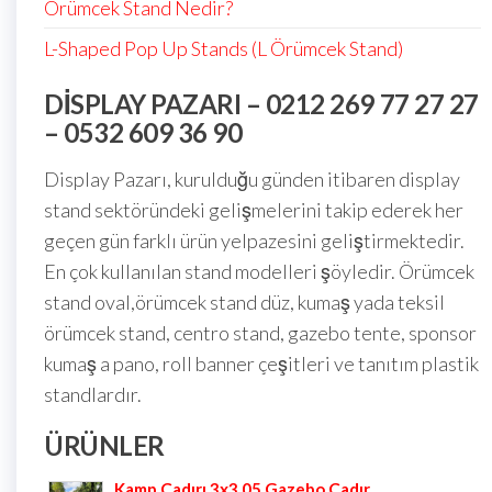
Örümcek Stand Nedir?
L-Shaped Pop Up Stands (L Örümcek Stand)
DISPLAY PAZARI – 0212 269 77 27 27
– 0532 609 36 90
Display Pazarı, kurulduğu günden itibaren display
stand sektöründeki gelişmelerini takip ederek her
geçen gün farklı ürün yelpazesini geliştirmektedir.
En çok kullanılan stand modelleri şöyledir. Örümcek
stand oval,örümcek stand düz, kumaş yada teksil
örümcek stand, centro stand, gazebo tente, sponsor
kumaş a pano, roll banner çeşitleri ve tanıtım plastik
standlardır.
ÜRÜNLER
Kamp Çadırı 3x3 05 Gazebo Çadır