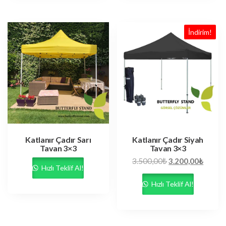
İndirim!
Katlanır Çadır Sarı
Katlanır Çadır Siyah
Tavan 3×3
Tavan 3×3
3.500,00
₺
3.200,00
₺
Hızlı Teklif Al!
Hızlı Teklif Al!