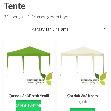
Tente
21 sonuçtan 1-16 arası gösteriliyor
Çardak 3×3 Fıstık Yeşili
Çardak 3×3 Krem
0,00
₺
Hızlı Teklif Al!