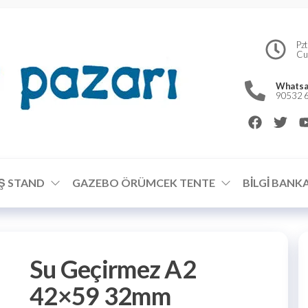
DİSPLAY
Gazebo
Pz
Cu
Tente –
STAND
Gazebo
Kamp
ÜRETİMİ
Whatsa
Çadırı –
90532 6
Örümcek
Stand
Modelleri
Ş STAND
GAZEBO ÖRÜMCEK TENTE
BILGI BANKA
Su Geçirmez A2
42×59 32mm