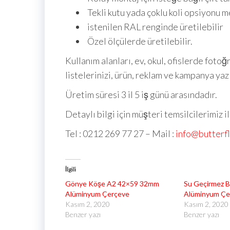
Tekli kutu yada çoklu koli opsiyonu 
istenilen RAL renginde üretilebilir
Özel ölçülerde üretilebilir.
Kullanım alanları, ev, okul, ofislerde fotoğ
listelerinizi, ürün, reklam ve kampanya yaz
Üretim süresi 3 il 5 iş günü arasındadır.
Detaylı bilgi için müşteri temsilcilerimiz i
Tel : 0212 269 77 27 – Mail :
info@butterf
İlgili
Gönye Köşe A2 42×59 32mm
Su Geçirmez 
Alüminyum Çerçeve
Alüminyum Çe
Kasım 2, 2020
Kasım 2, 2020
Benzer yazı
Benzer yazı