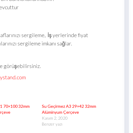
mevcuttur
raflarınızı sergileme, İş yerlerinde fiyat
ılarınızı sergileme imkanı sağlar.
le görüşebilirsiniz.
lystand.com
B1 70×100 32mm
Su Geçirmez A3 29×42 32mm
rçeve
Alüminyum Çerçeve
Kasım 2, 2020
Benzer yazı