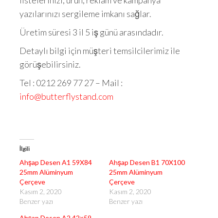
listelerinizi, ürün, reklam ve kampanya
yazılarınızı sergileme imkanı sağlar.
Üretim süresi 3 il 5 iş günü arasındadır.
Detaylı bilgi için müşteri temsilcilerimiz ile
görüşebilirsiniz.
Tel : 0212 269 77 27 – Mail :
info@butterflystand.com
İlgili
Ahşap Desen A1 59X84
Ahşap Desen B1 70X100
25mm Alüminyum
25mm Alüminyum
Çerçeve
Çerçeve
Kasım 2, 2020
Kasım 2, 2020
Benzer yazı
Benzer yazı
Ahşap Desen A2 42×59