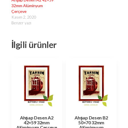
32mm Alüminyum
Çerçeve
Kasım 2, 2020
Benzer yazı
İlgili ürünler
Ahşap Desen A2
Ahşap Desen B2
42×59 32mm
50×70 32mm
Alüminyum Çerçeve
Alümimyum