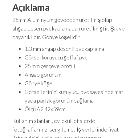
Açıklama
25mm Alüminyum gövdeden üretilmiş olup
ahşap desen pvc kaplamadan üretilmiştir. Şık ve
dayanıklıdır. Gönye köşelidir.
1.3 mm ahşap desenli pvc kaplama
Görsel koruyucu şeffaf pvc
25 mm çerçeve profili
Ahşap görünüm.
Gönye köşe
Görsellerinizi kuruyucu pvc sayesinde mat
yada parlak görünüm sağlama
Ölçü A2 42x59cm
Kullanım alanları, ev, okul, ofislerde
fotoğraflarınızı sergileme, İş yerlerinde fiyat