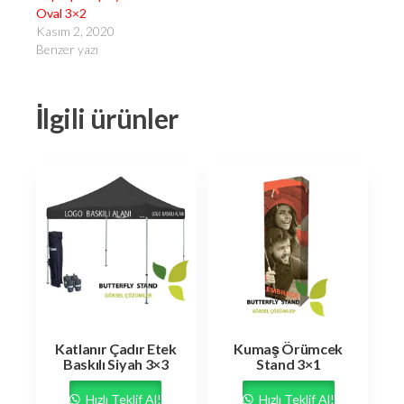
Oval 3×2
Kasım 2, 2020
Benzer yazı
İlgili ürünler
Katlanır Çadır Etek
Kumaş Örümcek
Baskılı Siyah 3×3
Stand 3×1
Hızlı Teklif Al!
Hızlı Teklif Al!