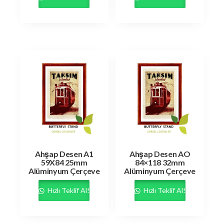
Ahşap Desen A1
Ahşap Desen AO
59X84 25mm
84×118 32mm
Alüminyum Çerçeve
Alüminyum Çerçeve
Hızlı Teklif Al!
Hızlı Teklif Al!