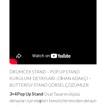
ÖRÜMCEK STAND – POP UP STAND
KURULUM DETAYLARI : CİHAN ADAKÇI –
BUTTERFLY STAND GÖRSEL ÇÖZÜMLER
3×4 Pop Up Stand
Oval Tasarım ölçüsü
detayları için müşteri temsilcilerimizden detaylı