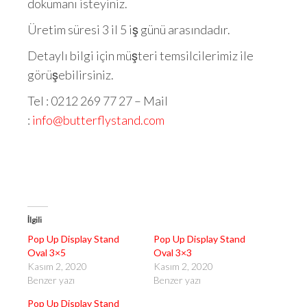
dokümanı isteyiniz.
Üretim süresi 3 il 5 iş günü arasındadır.
Detaylı bilgi için müşteri temsilcilerimiz ile
görüşebilirsiniz.
Tel : 0212 269 77 27 – Mail
:
info@butterflystand.com
İlgili
Pop Up Display Stand
Pop Up Display Stand
Oval 3×5
Oval 3×3
Kasım 2, 2020
Kasım 2, 2020
Benzer yazı
Benzer yazı
Pop Up Display Stand