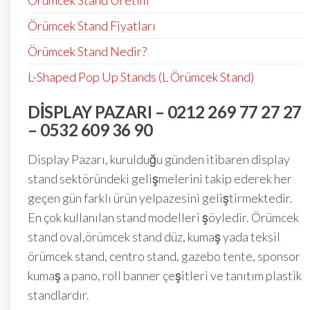
Örümcek Stand Üretim
Örümcek Stand Fiyatları
Örümcek Stand Nedir?
L-Shaped Pop Up Stands (L Örümcek Stand)
DISPLAY PAZARI – 0212 269 77 27 27
– 0532 609 36 90
Display Pazarı, kurulduğu günden itibaren display
stand sektöründeki gelişmelerini takip ederek her
geçen gün farklı ürün yelpazesini geliştirmektedir.
En çok kullanılan stand modelleri şöyledir. Örümcek
stand oval,örümcek stand düz, kumaş yada teksil
örümcek stand, centro stand, gazebo tente, sponsor
kumaş a pano, roll banner çeşitleri ve tanıtım plastik
standlardır.