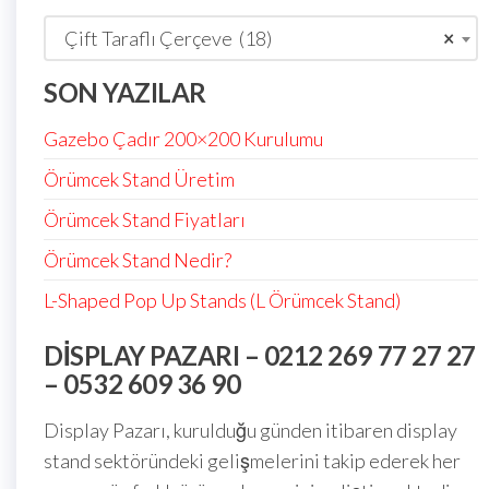
Çift Taraflı Çerçeve (18)
×
SON YAZILAR
Gazebo Çadır 200×200 Kurulumu
Örümcek Stand Üretim
Örümcek Stand Fiyatları
Örümcek Stand Nedir?
L-Shaped Pop Up Stands (L Örümcek Stand)
DISPLAY PAZARI – 0212 269 77 27 27
– 0532 609 36 90
Display Pazarı, kurulduğu günden itibaren display
stand sektöründeki gelişmelerini takip ederek her