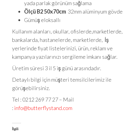
yada parlak görünüm sağlama
Ölçü B2 50x70cm
32mm alüminyum gövde
Gümüş eloksallı
Kullanım alanları, okullar, ofislerde,marketlerde,
bankalarda, hastanelerde, marketlerde, İş
yerlerinde fiyat listelerinizi, ürün, reklam ve
kampanya yazılarınızı sergileme imkanı sağlar.
Üretim süresi 3 il 5 iş günü arasındadır.
Detaylı bilgi için müşteri temsilcilerimiz ile
görüşebilirsiniz.
Tel : 0212 269 77 27 – Mail
:
info@butterflystand.com
İlgili