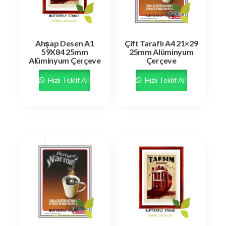
Ahşap Desen A1
Çift Taraflı A4 21×29
59X84 25mm
25mm Alüminyum
Alüminyum Çerçeve
Çerçeve
Hızlı Teklif Al!
Hızlı Teklif Al!