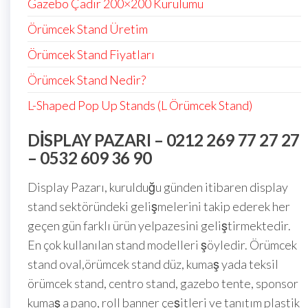
Gazebo Çadır 200×200 Kurulumu
Örümcek Stand Üretim
Örümcek Stand Fiyatları
Örümcek Stand Nedir?
L-Shaped Pop Up Stands (L Örümcek Stand)
DISPLAY PAZARI – 0212 269 77 27 27
– 0532 609 36 90
Display Pazarı, kurulduğu günden itibaren display
stand sektöründeki gelişmelerini takip ederek her
geçen gün farklı ürün yelpazesini geliştirmektedir.
En çok kullanılan stand modelleri şöyledir. Örümcek
stand oval,örümcek stand düz, kumaş yada teksil
örümcek stand, centro stand, gazebo tente, sponsor
kumaş a pano, roll banner çeşitleri ve tanıtım plastik