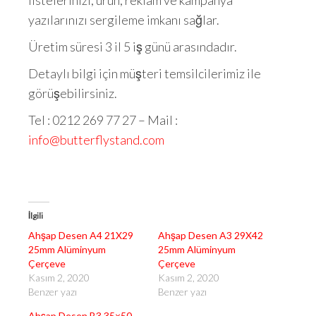
listelerinizi, ürün, reklam ve kampanya
yazılarınızı sergileme imkanı sağlar.
Üretim süresi 3 il 5 iş günü arasındadır.
Detaylı bilgi için müşteri temsilcilerimiz ile
görüşebilirsiniz.
Tel : 0212 269 77 27 – Mail :
info@butterflystand.com
İlgili
Ahşap Desen A4 21X29
Ahşap Desen A3 29X42
25mm Alüminyum
25mm Alüminyum
Çerçeve
Çerçeve
Kasım 2, 2020
Kasım 2, 2020
Benzer yazı
Benzer yazı
Ahşap Desen B3 35×50