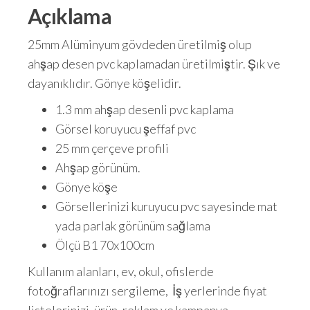
Açıklama
25mm Alüminyum gövdeden üretilmiş olup
ahşap desen pvc kaplamadan üretilmiştir. Şık ve
dayanıklıdır. Gönye köşelidir.
1.3 mm ahşap desenli pvc kaplama
Görsel koruyucu şeffaf pvc
25 mm çerçeve profili
Ahşap görünüm.
Gönye köşe
Görsellerinizi kuruyucu pvc sayesinde mat
yada parlak görünüm sağlama
Ölçü B1 70x100cm
Kullanım alanları, ev, okul, ofislerde
fotoğraflarınızı sergileme, İş yerlerinde fiyat