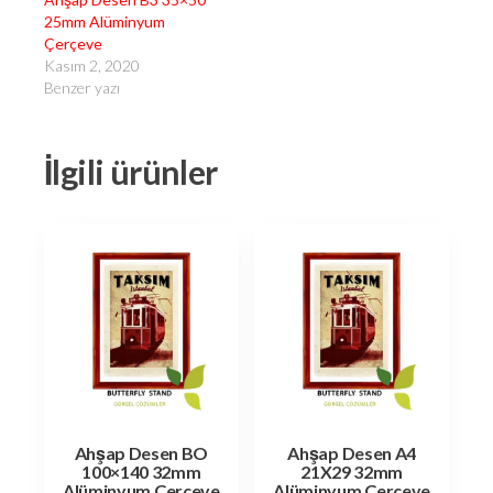
25mm Alüminyum
Çerçeve
Kasım 2, 2020
Benzer yazı
İlgili ürünler
Ahşap Desen BO
Ahşap Desen A4
100×140 32mm
21X29 32mm
Alüminyum Çerçeve
Alüminyum Çerçeve