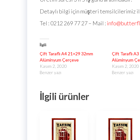
Detaylı bilgi için müşteri temsilcilerimiz i
Tel : 0212 269 77 27 – Mail :
info@butterf
İlgili
Çift Taraflı A4 21×29 32mm
Çift Taraflı 
Alüminyum Çerçeve
Alüminyum Çe
Kasım 2, 2020
Kasım 2, 2020
Benzer yazı
Benzer yazı
İlgili ürünler