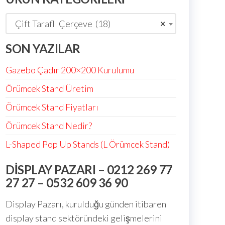
Çift Taraflı Çerçeve (18)
×
SON YAZILAR
Gazebo Çadır 200×200 Kurulumu
Örümcek Stand Üretim
Örümcek Stand Fiyatları
Örümcek Stand Nedir?
L-Shaped Pop Up Stands (L Örümcek Stand)
DISPLAY PAZARI – 0212 269 77
27 27 – 0532 609 36 90
Display Pazarı, kurulduğu günden itibaren
display stand sektöründeki gelişmelerini