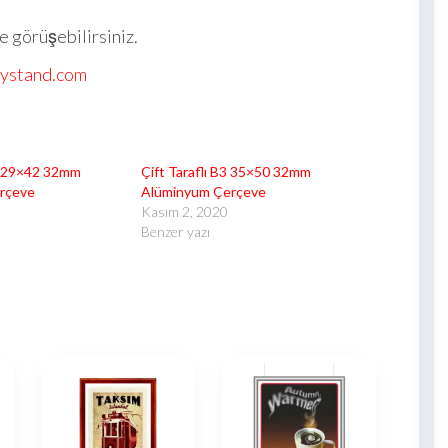
le görüşebilirsiniz.
lystand.com
A3 29×42 32mm
Çift Taraflı B3 35×50 32mm
rçeve
Alüminyum Çerçeve
Kasım 2, 2020
Benzer yazı