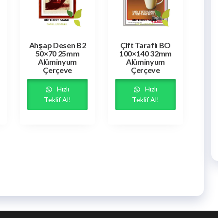
Ahşap Desen B2
Çift Taraflı BO
50×70 25mm
100×140 32mm
Alüminyum
Alüminyum
Çerçeve
Çerçeve
Hızlı
Hızlı
Teklif Al!
Teklif Al!