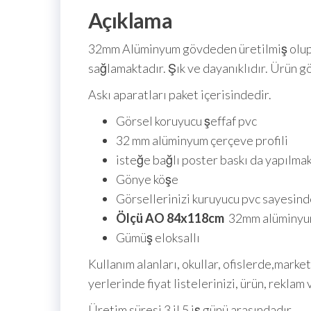
Açıklama
32mm Alüminyum gövdeden üretilmiş olup, 
sağlamaktadır. Şık ve dayanıklıdır. Ürün g
Askı aparatları paket içerisindedir.
Görsel koruyucu şeffaf pvc
32 mm alüminyum çerçeve profili
isteğe bağlı poster baskı da yapılmak
Gönye köşe
Görsellerinizi kuruyucu pvc sayesin
Ölçü AO 84x118cm
32mm alüminyu
Gümüş eloksallı
Kullanım alanları, okullar, ofislerde,mark
yerlerinde fiyat listelerinizi, ürün, rekla
Üretim süresi 3 il 5 iş günü arasındadır.