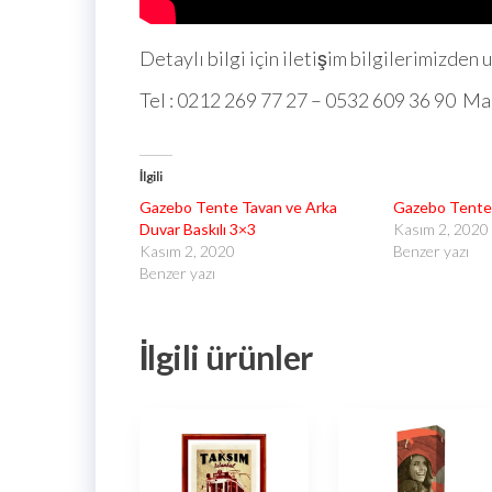
Detaylı bilgi için iletişim bilgilerimizden u
Tel : 0212 269 77 27 – 0532 609 36 90 Ma
İlgili
Gazebo Tente Tavan ve Arka
Gazebo Tente
Duvar Baskılı 3×3
Kasım 2, 2020
Kasım 2, 2020
Benzer yazı
Benzer yazı
İlgili ürünler