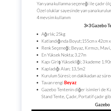
Yan yana kullanma seçeneği ile çadır ölçül
Özel oluklar sayesinde yan yana kurulum
4 mevsim kullanım
3×3 Gazebo Te
Ağırlık; 25kg
Katlandığında Boyut;155cm x 42cm 
Renk Seçeneği; Beyaz, Kırmızı, Mavi,
En Yüksek Nokta; 3.27m
Kapı Giriş Yüksekliği; 3 kademe 1.90
Kapladığı Alan; 13,5m2
Kurulum Süresi; on dakikadan az süre
Tavan rengi
Beyaz
Gazebo Tentenin diğer isimleri de Ka
Stand Tente, Çadır, Portatif çadır gi
Gazebo 