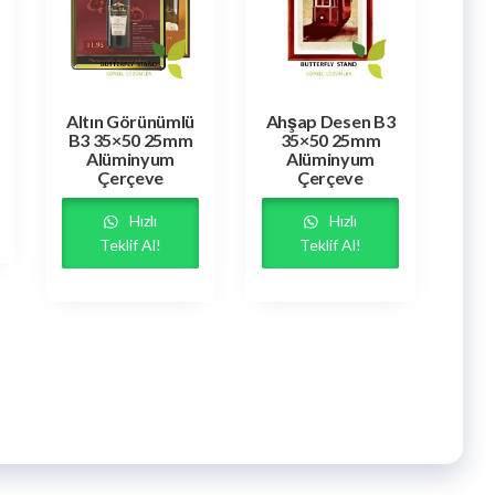
Altın Görünümlü
Ahşap Desen B3
B3 35×50 25mm
35×50 25mm
Alüminyum
Alüminyum
Çerçeve
Çerçeve
Hızlı
Hızlı
Teklif Al!
Teklif Al!