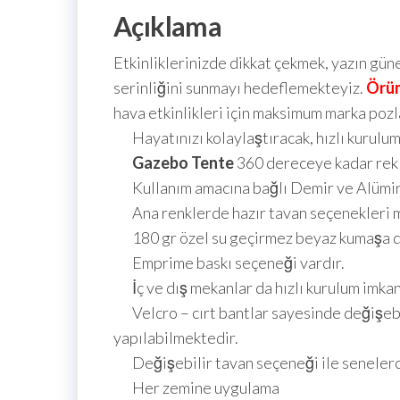
Açıklama
Etkinliklerinizde dikkat çekmek, yazın gü
serinliğini sunmayı hedeflemekteyiz.
Örü
hava etkinlikleri için maksimum marka poz
Hayatınızı kolaylaştıracak, hızlı kurulum
Gazebo Tente
360 dereceye kadar rekl
Kullanım amacına bağlı Demir ve Alümi
Ana renklerde hazır tavan seçenekleri m
180 gr özel su geçirmez beyaz kumaşa dij
Emprime baskı seçeneği vardır.
İç ve dış mekanlar da hızlı kurulum imkan
Velcro – cırt bantlar sayesinde değişebil
yapılabilmektedir.
Değişebilir tavan seçeneği ile senelerc
Her zemine uygulama