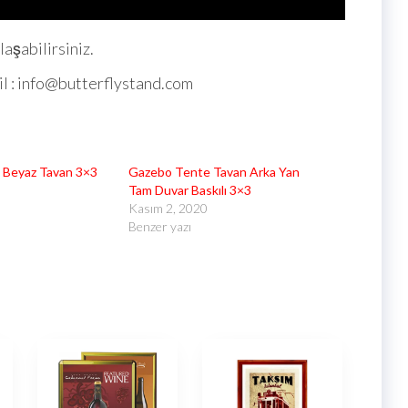
laşabilirsiniz.
il : info@butterflystand.com
 Beyaz Tavan 3×3
Gazebo Tente Tavan Arka Yan
Tam Duvar Baskılı 3×3
Kasım 2, 2020
Benzer yazı