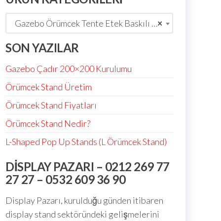
Gazebo Örümcek Tente Etek Baskılı 06 (4)
×
SON YAZILAR
Gazebo Çadır 200×200 Kurulumu
Örümcek Stand Üretim
Örümcek Stand Fiyatları
Örümcek Stand Nedir?
L-Shaped Pop Up Stands (L Örümcek Stand)
DISPLAY PAZARI – 0212 269 77
27 27 – 0532 609 36 90
Display Pazarı, kurulduğu günden itibaren
display stand sektöründeki gelişmelerini