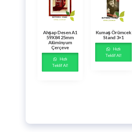
Ahşap Desen A1
Kumaş Örümcek
59X84 25mm
Stand 3×1
Alüminyum
Çerçeve
Hızlı
Teklif Al!
Hızlı
Teklif Al!