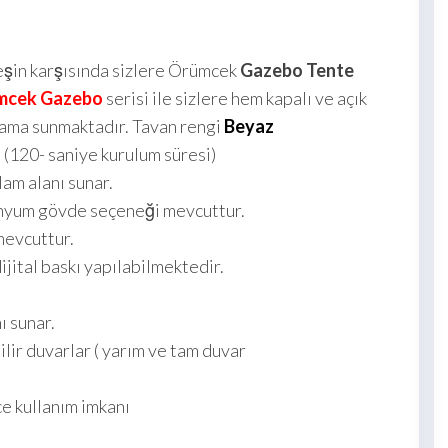
neşin karşısında sizlere Örümcek
Gazebo Tente
mcek Gazebo
serisi ile sizlere hem kapalı ve açık
lama sunmaktadır. Tavan rengi
Beyaz
 (120- saniye kurulum süresi)
am alanı sunar.
nyum gövde seçeneği mevcuttur.
evcuttur.
ital baskı yapılabilmektedir.
ı sunar.
ir duvarlar ( yarım ve tam duvar
e kullanım imkanı