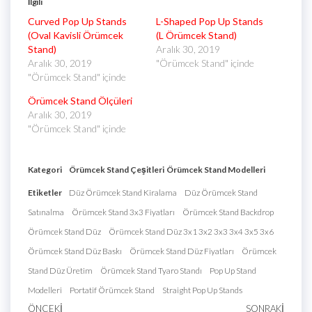
İlgili
Curved Pop Up Stands
L-Shaped Pop Up Stands
(Oval Kavisli Örümcek
(L Örümcek Stand)
Stand)
Aralık 30, 2019
Aralık 30, 2019
"Örümcek Stand" içinde
"Örümcek Stand" içinde
Örümcek Stand Ölçüleri
Aralık 30, 2019
"Örümcek Stand" içinde
Kategori
Örümcek Stand Çeşitleri
Örümcek Stand Modelleri
Etiketler
Düz Örümcek Stand Kiralama
Düz Örümcek Stand
Satınalma
Örümcek Stand 3x3 Fiyatları
Örümcek Stand Backdrop
Örümcek Stand Düz
Örümcek Stand Düz 3x1 3x2 3x3 3x4 3x5 3x6
Örümcek Stand Düz Baskı
Örümcek Stand Düz Fiyatları
Örümcek
Stand Düz Üretim
Örümcek Stand Tyaro Standı
Pop Up Stand
Modelleri
Portatif Örümcek Stand
Straight Pop Up Stands
ÖNCEKI
SONRAKI