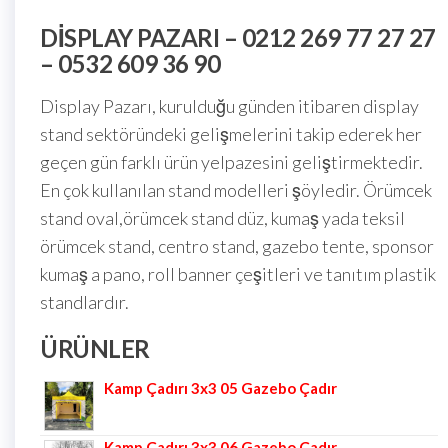
DISPLAY PAZARI – 0212 269 77 27 27
– 0532 609 36 90
Display Pazarı, kurulduğu günden itibaren display
stand sektöründeki gelişmelerini takip ederek her
geçen gün farklı ürün yelpazesini geliştirmektedir.
En çok kullanılan stand modelleri şöyledir. Örümcek
stand oval,örümcek stand düz, kumaş yada teksil
örümcek stand, centro stand, gazebo tente, sponsor
kumaş a pano, roll banner çeşitleri ve tanıtım plastik
standlardır.
ÜRÜNLER
Kamp Çadırı 3x3 05 Gazebo Çadır
Kamp Çadırı 3x3 06 Gazebo Çadır