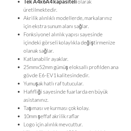
Tek A4x6
A4 kapasiteli
olarak
üretilmektedir.
Akrilik alınlıklı modellerde, markalarınız
için ekstra sunum alanı sağlar.
Fonksiyonel alınlık yapısı sayesinde
içindeki görseli kolaylıkla değiştirmenize
olanak sağlar.
Katlanabilir ayaklar.
25mmx52mm gümüş eloksallı profilden ana
gövde E6-EV1 kalitesindedir.
Yumuşak hatlı raf tutucular.
Hafifliği sayesinde fuarlarda en büyük
asistanınız.
Taşıması ve kurması çok kolay.
10mm şeffaf akrilik raflar
Logo için alınlık mevcuttur.