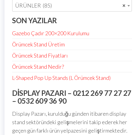
ÜRÜNLER (85)
×
SON YAZILAR
Gazebo Çadır 200×200 Kurulumu
Örümcek Stand Üretim
Örümcek Stand Fiyatları
Örümcek Stand Nedir?
L-Shaped Pop Up Stands (L Örümcek Stand)
DISPLAY PAZARI – 0212 269 77 27 27
– 0532 609 36 90
Display Pazarı, kurulduğu günden itibaren display
stand sektöründeki gelişmelerini takip ederek her
geçen gün farklı ürün yelpazesini geliştirmektedir.