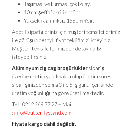
Taşıması ve kurması çok kolay.
10mm şeffaf akrilik raflar
Yükseklik alınlıksız 1580mm’dir.
Adetli siparişleriniz için müşteri temsilcilerimiz
ile görüşüp detaylı fiyat teklifimizi isteyiniz.
Müşteri temsilcilerimizden detaylı bilgi
isteyebilirsiniz.
Alüminyum zig zag broşürlükler
sipariş
üzerine üretim yapılmakta olup üretim süresi
siparişinizden sonra 3 ile 5 iş günü içerisinde
üretim yoğunluğuna göre üretilmektedir.
Tel : 0212 269 77 27 – Mail
:
info@butterflystand.com
Fiyata kargo dahil değildir.