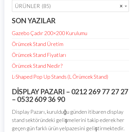
ÜRÜNLER (85)
×
SON YAZILAR
Gazebo Çadır 200×200 Kurulumu
Örümcek Stand Üretim
Örümcek Stand Fiyatları
Örümcek Stand Nedir?
L-Shaped Pop Up Stands (L Örümcek Stand)
DISPLAY PAZARI – 0212 269 77 27 27
– 0532 609 36 90
Display Pazarı, kurulduğu günden itibaren display
stand sektöründeki gelişmelerini takip ederek her
geçen gün farklı ürün yelpazesini geliştirmektedir.