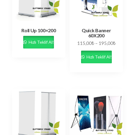
Roll Up 100×200
Quick Banner
60X200
Hızlı Teklif Al!
115,00
₺
–
195,00
₺
Hızlı Teklif Al!