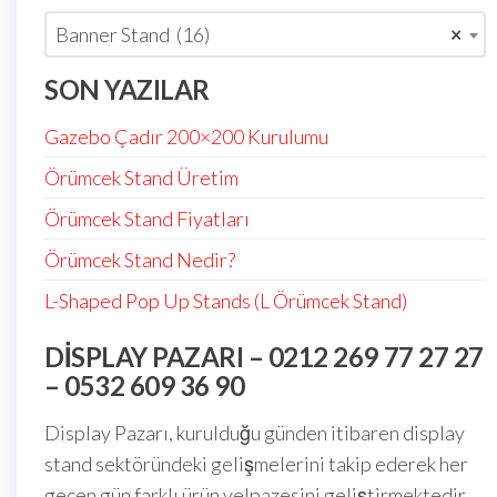
Banner Stand (16)
×
SON YAZILAR
Gazebo Çadır 200×200 Kurulumu
Örümcek Stand Üretim
Örümcek Stand Fiyatları
Örümcek Stand Nedir?
L-Shaped Pop Up Stands (L Örümcek Stand)
DISPLAY PAZARI – 0212 269 77 27 27
– 0532 609 36 90
Display Pazarı, kurulduğu günden itibaren display
stand sektöründeki gelişmelerini takip ederek her
geçen gün farklı ürün yelpazesini geliştirmektedir.