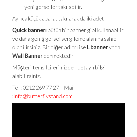
yeni görseller takılabilir.
Ayrıca küçük aparat takılarak da iki adet
Quick bannerı
bütün bir banner gibi kullanabilir
ve daha geniş görsel sergileme alanına sahip
olabilirsiniz. Bir diğer adları ise
L banner
yada
Wall Banner
denmektedir.
Müşteri temsilcilerimizden detaylı bilgi
alabilirsiniz.
Tel : 0212 269 77 27 – Mail
:
info@butterflystand.com