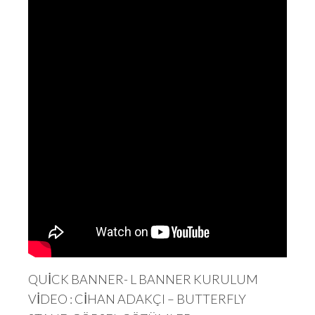
QUİCK BANNER- L BANNER KURULUM
VİDEO : CİHAN ADAKÇI – BUTTERFLY