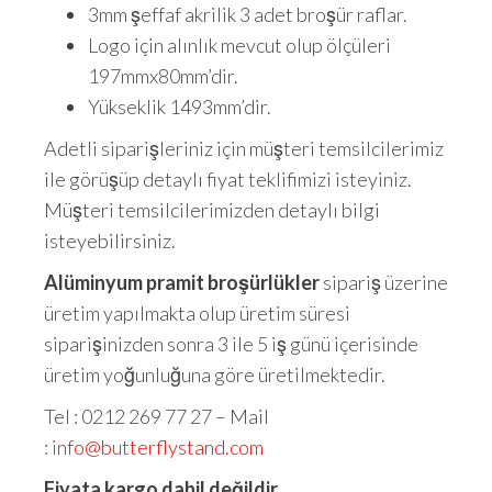
3mm şeffaf akrilik 3 adet broşür raflar.
Logo için alınlık mevcut olup ölçüleri
197mmx80mm’dir.
Yükseklik 1493mm’dir.
Adetli siparişleriniz için müşteri temsilcilerimiz
ile görüşüp detaylı fiyat teklifimizi isteyiniz.
Müşteri temsilcilerimizden detaylı bilgi
isteyebilirsiniz.
Alüminyum pramit broşürlükler
sipariş üzerine
üretim yapılmakta olup üretim süresi
siparişinizden sonra 3 ile 5 iş günü içerisinde
üretim yoğunluğuna göre üretilmektedir.
Tel : 0212 269 77 27 – Mail
:
info@butterflystand.com
Fiyata kargo dahil değildir.