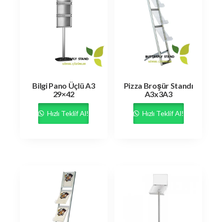
Bilgi Pano Üçlü A3
Pizza Broşür Standı
29×42
A3x3A3
Hızlı Teklif Al!
Hızlı Teklif Al!