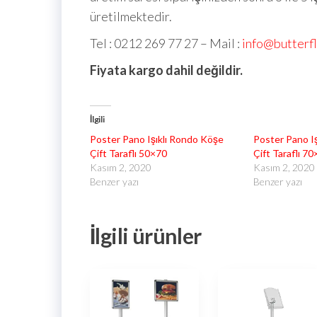
üretilmektedir.
Tel : 0212 269 77 27 – Mail :
info@butterf
Fiyata kargo dahil değildir.
İlgili
Poster Pano Işıklı Rondo Köşe
Poster Pano I
Çift Taraflı 50×70
Çift Taraflı 7
Kasım 2, 2020
Kasım 2, 2020
Benzer yazı
Benzer yazı
İlgili ürünler