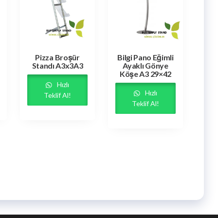
Pizza Broşür
Bilgi Pano Eğimli
Standı A3x3A3
Ayaklı Gönye
Köşe A3 29×42
Hızlı
Hızlı
Teklif Al!
Teklif Al!