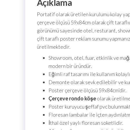
Açıklama
Portatif olarak üretilen kurulumu kolay yapı
çerçeve ölçüsü 59x84cm olarak çift taraflıd
görünümü sayesinde otel, resturant, showroo
çift taraflı poster reklam sunumu yapmanı
üretilmektedir.
Showroom, otel, fuar, etkinlik ve mağ
modern bir üründür.
Eğimli raf tasarımı ile kullanım kolaylı
Demonte olarak sevk edilebilir ve kur
Poster çerçeve ölçüsü 59x84cm’dir.
Çerçeve rondo köşe
olarak üretilme
Poster kuruyucu şeffaf pvc bulunmakt
Floresan lambalar ile içten aydınlatm
İthal özel yaylı floresan soketlidir.