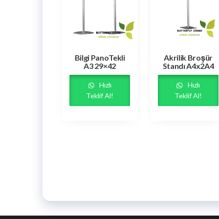
Bilgi PanoTekli
Akrilik Broşür
A3 29×42
Standı A4x2A4
Hızlı
Hızlı
Teklif Al!
Teklif Al!