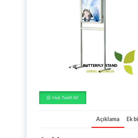
Hızlı Teklif Al!
Açıklama
Ek bi