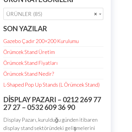
ÜRÜNLER (85)
×
SON YAZILAR
Gazebo Çadır 200×200 Kurulumu
Örümcek Stand Üretim
Örümcek Stand Fiyatları
Örümcek Stand Nedir?
L-Shaped Pop Up Stands (L Örümcek Stand)
DISPLAY PAZARI – 0212 269 77
27 27 – 0532 609 36 90
Display Pazarı, kurulduğu günden itibaren
display stand sektöründeki gelişmelerini