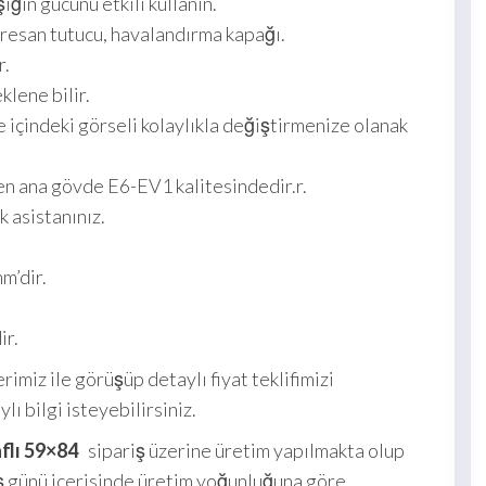
ığın gücünü etkili kullanın.
oresan tutucu, havalandırma kapağı.
r.
klene bilir.
 içindeki görseli kolaylıkla değiştirmenize olanak
n ana gövde E6-EV1 kalitesindedir.r.
k asistanınız.
m’dir.
ir.
erimiz ile görüşüp detaylı fiyat teklifimizi
ı bilgi isteyebilirsiniz.
aflı 59×84
sipariş üzerine üretim yapılmakta olup
 iş günü içerisinde üretim yoğunluğuna göre