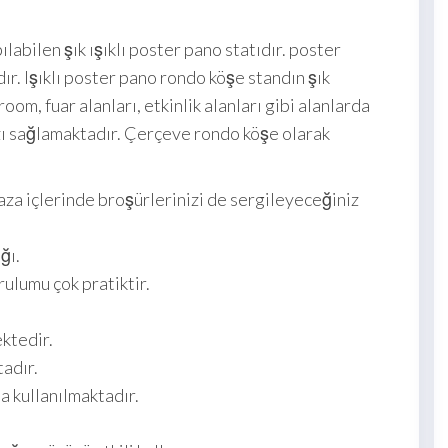
labilen şık ışıklı poster pano statıdır. poster
ır. Işıklı poster pano rondo köşe standın şık
m, fuar alanları, etkinlik alanları gibi alanlarda
zı sağlamaktadır. Çerçeve rondo köşe olarak
aza içlerinde broşürlerinizi de sergileyeceğiniz
ğı.
ulumu çok pratiktir.
ktedir.
adır.
a kullanılmaktadır.