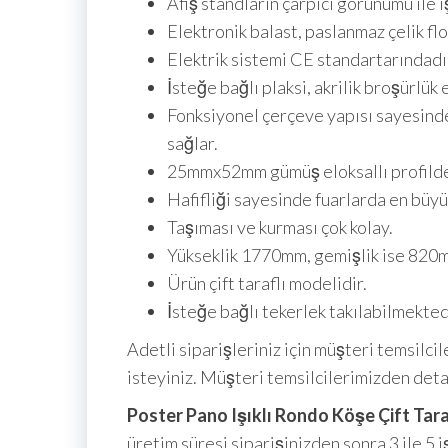
Afiş standların çarpıcı görünümü ile ış
Elektronik balast, paslanmaz çelik fl
Elektrik sistemi CE standartarındadı
İsteğe bağlı plaksi, akrilik broşürlük e
Fonksiyonel çerçeve yapısı sayesinde
sağlar.
25mmx52mm gümüş eloksallı profilde
Hafifliği sayesinde fuarlarda en büyü
Taşıması ve kurması çok kolay.
Yükseklik 1770mm, gemişlik ise 820m
Ürün çift taraflı modelidir.
İsteğe bağlı tekerlek takılabilmekted
Adetli siparişleriniz için müşteri temsilcil
isteyiniz. Müşteri temsilcilerimizden detayl
Poster Pano Işıklı Rondo Köşe Çift Tar
üretim süresi siparişinizden sonra 3 ile 5