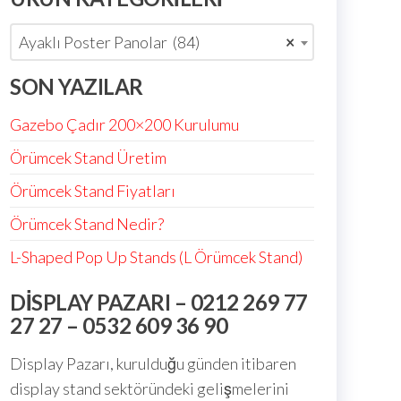
Ayaklı Poster Panolar (84)
×
SON YAZILAR
Gazebo Çadır 200×200 Kurulumu
Örümcek Stand Üretim
Örümcek Stand Fiyatları
Örümcek Stand Nedir?
L-Shaped Pop Up Stands (L Örümcek Stand)
DISPLAY PAZARI – 0212 269 77
27 27 – 0532 609 36 90
Display Pazarı, kurulduğu günden itibaren
display stand sektöründeki gelişmelerini