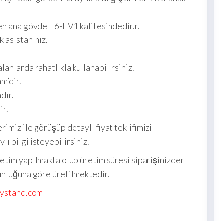
n ana gövde E6-EV1 kalitesindedir.r.
k asistanınız.
lanlarda rahatlıkla kullanabilirsiniz.
m’dir.
dır.
ir.
erimiz ile görüşüp detaylı fiyat teklifimizi
ı bilgi isteyebilirsiniz.
retim yapılmakta olup üretim süresi siparişinizden
ğunluğuna göre üretilmektedir.
lystand.com