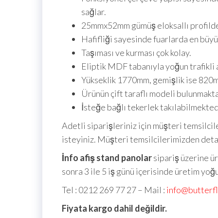
sağlar.
25mmx52mm gümüş eloksallı profilde
Hafifliği sayesinde fuarlarda en büyü
Taşıması ve kurması çok kolay.
Eliptik MDF tabanıyla yoğun trafikli a
Yükseklik 1770mm, gemişlik ise 820m
Ürünün çift taraflı modeli bulunmakta
İsteğe bağlı tekerlek takılabilmekted
Adetli siparişleriniz için müşteri temsilcil
isteyiniz. Müşteri temsilcilerimizden detayl
İnfo afiş stand panolar
sipariş üzerine ü
sonra 3 ile 5 iş günü içerisinde üretim yo
Tel : 0212 269 77 27 – Mail :
info@butterf
Fiyata kargo dahil değildir.