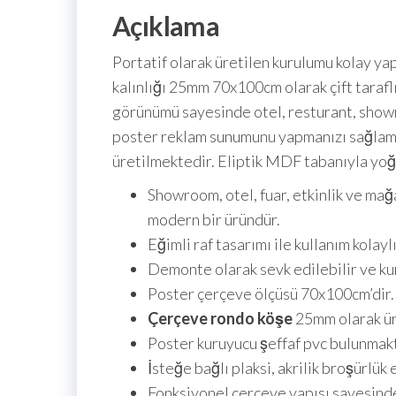
Açıklama
Portatif olarak üretilen kurulumu kolay ya
kalınlığı 25mm 70x100cm olarak çift taraflı
görünümü sayesinde otel, resturant, showroo
poster reklam sunumunu yapmanızı sağlam
üretilmektedir. Eliptik MDF tabanıyla yoğun
Showroom, otel, fuar, etkinlik ve mağ
modern bir üründür.
Eğimli raf tasarımı ile kullanım kolaylı
Demonte olarak sevk edilebilir ve kur
Poster çerçeve ölçüsü 70x100cm’dir.
Çerçeve rondo köşe
25mm olarak ür
Poster kuruyucu şeffaf pvc bulunmakt
İsteğe bağlı plaksi, akrilik broşürlük e
Fonksiyonel çerçeve yapısı sayesinde