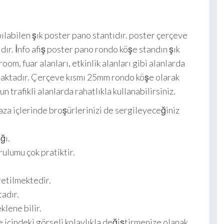
pılabilen şık poster pano stantıdır. poster çerçeve
dır. İnfo afiş poster pano rondo köşe standın şık
m, fuar alanları, etkinlik alanları gibi alanlarda
aktadır. Çerçeve kısmı 25mm rondo köşe olarak
 trafikli alanlarda rahatlıkla kullanabilirsiniz.
aza içlerinde broşürlerinizi de sergileyeceğiniz
ğı.
ulumu çok pratiktir.
etilmektedir.
adır.
klene bilir.
 içindeki görseli kolaylıkla değiştirmenize olanak