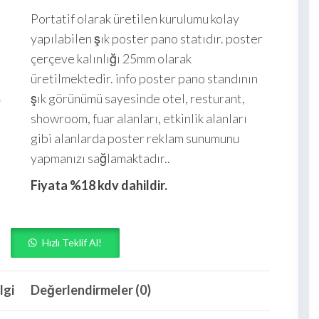
Portatif olarak üretilen kurulumu kolay
yapılabilen şık poster pano statıdır. poster
çerçeve kalınlığı 25mm olarak
üretilmektedir. info poster pano standının
şık görünümü sayesinde otel, resturant,
showroom, fuar alanları, etkinlik alanları
gibi alanlarda poster reklam sunumunu
yapmanızı sağlamaktadır..
Fiyata %18 kdv dahildir.
Hızlı Teklif Al!
lgi
Değerlendirmeler (0)