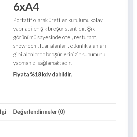
6xA4
Portatif olarak üretilen kurulumu kolay
yapılabilen şık broşür stantıdır. Şık
görünümü sayesinde otel, resturant,
showroom, fuar alanları, etkinlik alanları
gibi alanlarda broşürlerinizin sunumunu
yapmanızı sağlamaktadır.
Fiyata %18 kdv dahildir.
lgi
Değerlendirmeler (0)