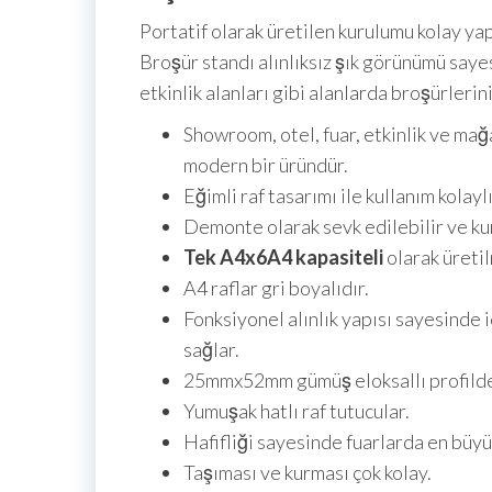
Portatif olarak üretilen kurulumu kolay yapı
Broşür standı alınlıksız şık görünümü saye
etkinlik alanları gibi alanlarda broşürler
Showroom, otel, fuar, etkinlik ve mağ
modern bir üründür.
Eğimli raf tasarımı ile kullanım kolaylı
Demonte olarak sevk edilebilir ve kur
Tek A4x6
A4 kapasiteli
olarak üreti
A4 raflar gri boyalıdır.
Fonksiyonel alınlık yapısı sayesinde 
sağlar.
25mmx52mm gümüş eloksallı profilde
Yumuşak hatlı raf tutucular.
Hafifliği sayesinde fuarlarda en büyü
Taşıması ve kurması çok kolay.