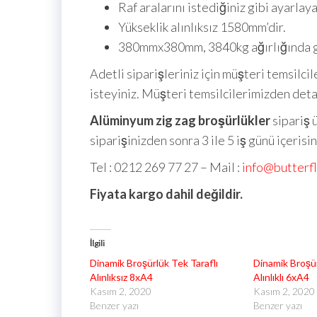
Raf aralarını istediğiniz gibi ayarlaya
Yükseklik alınlıksız 1580mm’dir.
380mmx380mm, 3840kg ağırlığında gr
Adetli siparişleriniz için müşteri temsilcil
isteyiniz. Müşteri temsilcilerimizden detayl
Alüminyum zig zag broşürlükler
sipariş 
siparişinizden sonra 3 ile 5 iş günü içeri
Tel : 0212 269 77 27 – Mail :
info@butterf
Fiyata kargo dahil değildir.
İlgili
Dinamik Broşürlük Tek Taraflı
Dinamik Broşür
Alınlıksız 8xA4
Alınlıklı 6xA4
Kasım 2, 2020
Kasım 2, 2020
Benzer yazı
Benzer yazı