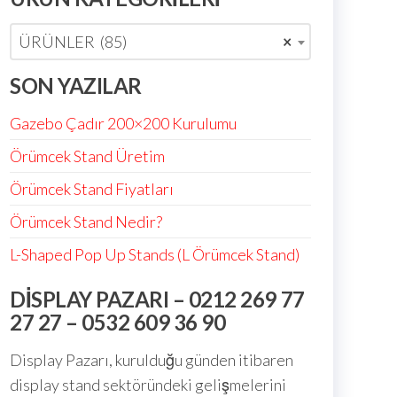
ÜRÜNLER (85)
×
SON YAZILAR
Gazebo Çadır 200×200 Kurulumu
Örümcek Stand Üretim
Örümcek Stand Fiyatları
Örümcek Stand Nedir?
L-Shaped Pop Up Stands (L Örümcek Stand)
DISPLAY PAZARI – 0212 269 77
27 27 – 0532 609 36 90
Display Pazarı, kurulduğu günden itibaren
display stand sektöründeki gelişmelerini