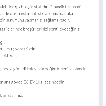
labilen şık broşür statıdır. Dinamik tek taraflı
sinde otel, resturant, showroom, fuar alanları,
inizin sunumunu yapmanızı sağlamaktadır.
aza içlerinde broşürlerinizi sergileyeceğiniz
ğı.
ulumu çok pratiktir.
lmektedir.
içindeki görseli kolaylıkla değiştirmenize olanak
n ana gövde E6-EV1 kalitesindedir.
k asistanınız.