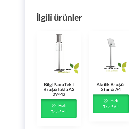
İlgili ürünler
Bilgi PanoTekli
Akrilik Broşür
Broşürlüklü A3
Standı A4
29×42
Hızlı
Hızlı
Teklif Al!
Teklif Al!