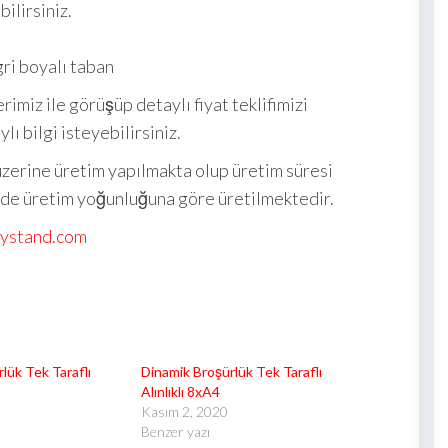
bilirsiniz.
i boyalı taban
erimiz ile görüşüp detaylı fiyat teklifimizi
ı bilgi isteyebilirsiniz.
üzerine üretim yapılmakta olup üretim süresi
sinde üretim yoğunluğuna göre üretilmektedir.
lystand.com
lük Tek Taraflı
Dinamik Broşürlük Tek Taraflı
Alınlıklı 8xA4
Kasım 2, 2020
Benzer yazı