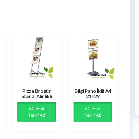
Pizza Broşür
Bilgi Pano İkili A4
Standı Alınlıklı
21×29
Hızlı
Hızlı
Teklif Al!
Teklif Al!