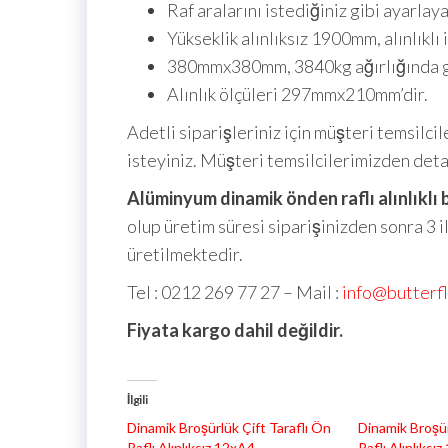
Raf aralarını istediğiniz gibi ayarlaya
Yükseklik alınlıksız 1900mm, alınlıklı
380mmx380mm, 3840kg ağırlığında gr
Alınlık ölçüleri 297mmx210mm’dir.
Adetli siparişleriniz için müşteri temsilcil
isteyiniz. Müşteri temsilcilerimizden detayl
Alüminyum dinamik önden raflı alınlıklı 
olup üretim süresi siparişinizden sonra 3 
üretilmektedir.
Tel : 0212 269 77 27 – Mail :
info@butterf
Fiyata kargo dahil değildir.
İlgili
Dinamik Broşürlük Çift Taraflı Ön
Dinamik Broşür
Raflı Alınlıksız 12xA4
Raflı Alınlıksı