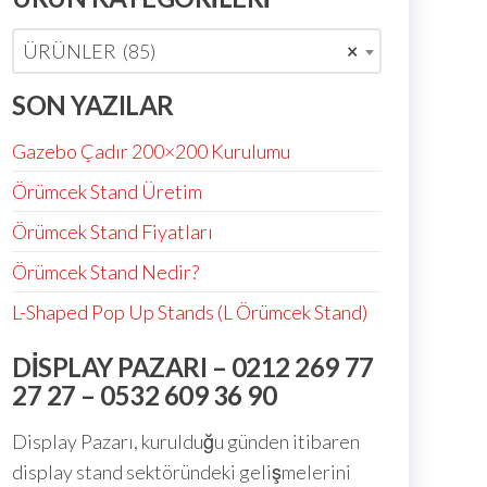
ÜRÜNLER (85)
×
SON YAZILAR
Gazebo Çadır 200×200 Kurulumu
Örümcek Stand Üretim
Örümcek Stand Fiyatları
Örümcek Stand Nedir?
L-Shaped Pop Up Stands (L Örümcek Stand)
DISPLAY PAZARI – 0212 269 77
27 27 – 0532 609 36 90
Display Pazarı, kurulduğu günden itibaren
display stand sektöründeki gelişmelerini