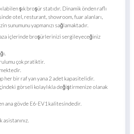
ılabilen şık broşür statıdır. Dinamik önden raflı
sinde otel, resturant, showroom, fuar alanları,
inizin sunumunu yapmanızı sağlamaktadır.
aza içlerinde broşürlerinizi sergileyeceğiniz
ğı.
ulumu çok pratiktir.
lmektedir.
up her bir raf yan yana 2 adet kapasitelidir.
içindeki görseli kolaylıkla değiştirmenize olanak
n ana gövde E6-EV1 kalitesindedir.
k asistanınız.