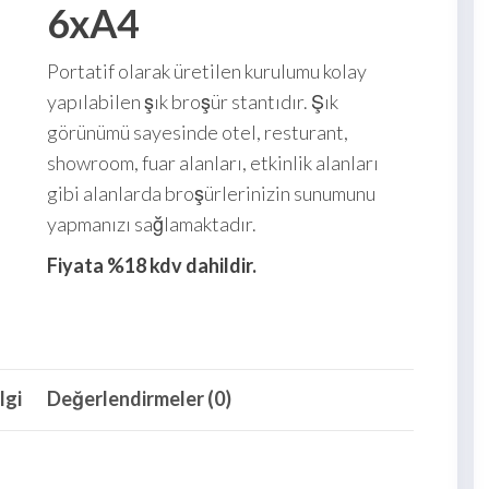
6xA4
Portatif olarak üretilen kurulumu kolay
yapılabilen şık broşür stantıdır. Şık
görünümü sayesinde otel, resturant,
showroom, fuar alanları, etkinlik alanları
gibi alanlarda broşürlerinizin sunumunu
yapmanızı sağlamaktadır.
Fiyata %18 kdv dahildir.
lgi
Değerlendirmeler (0)