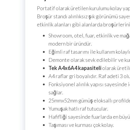
Portatif olarak üretilen kurulumu kolay yap
Broşür standı alınlıksız şık görünümü saye
etkinlik alanları gibi alanlarda broşürler
Showroom, otel, fuar, etkinlik ve mağ
modern bir üründür.
Eğimli raf tasarımı ile kullanım kolaylı
Demonte olarak sevk edilebilir ve kur
Tek A4x6
A4 kapasiteli
olarak üreti
A4 raflar gri boyalıdır. Raf adeti 3 ol
Fonksiyonel alınlık yapısı sayesinde 
sağlar.
25mmx52mm gümüş eloksallı profilde
Yumuşak hatlı raf tutucular.
Hafifliği sayesinde fuarlarda en büyü
Taşıması ve kurması çok kolay.