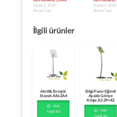
Kasım 2, 2020
Kasım 2, 2020
Benzer yazı
Benzer yazı
İlgili ürünler
Akrilik Broşür
Bilgi Pano Eğimli
Standı A4x2A4
Ayaklı Gönye
Köşe A3 29×42
Hızlı
Hızlı
Teklif Al!
Teklif Al!