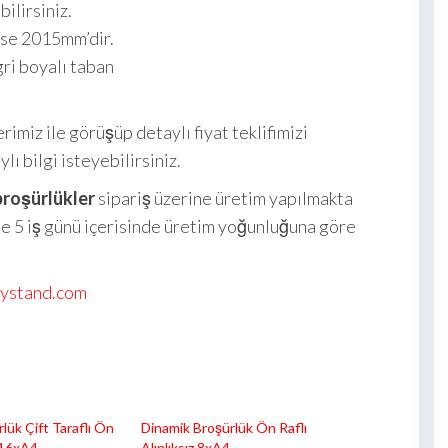
bilirsiniz.
 ise 2015mm’dir.
i boyalı taban
erimiz ile görüşüp detaylı fiyat teklifimizi
ı bilgi isteyebilirsiniz.
broşürlükler
sipariş üzerine üretim yapılmakta
ile 5 iş günü içerisinde üretim yoğunluğuna göre
lystand.com
lük Çift Taraflı Ön
Dinamik Broşürlük Ön Raflı
z 16xA4
Alınlıksız 8xA4