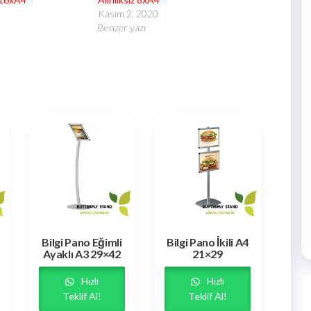
Kasım 2, 2020
Benzer yazı
Bilgi Pano Eğimli
Bilgi Pano İkili A4
Ayaklı A3 29×42
21×29
Hızlı
Hızlı
Teklif Al!
Teklif Al!