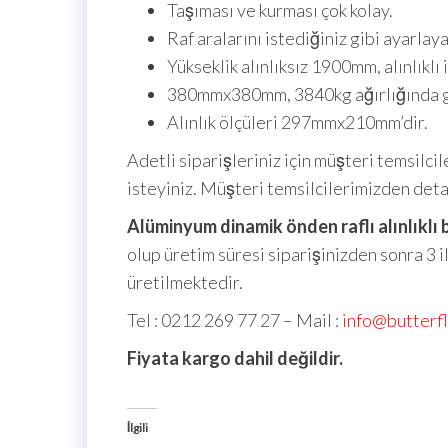
Taşıması ve kurması çok kolay.
Raf aralarını istediğiniz gibi ayarlaya
Yükseklik alınlıksız 1900mm, alınlıklı
380mmx380mm, 3840kg ağırlığında gr
Alınlık ölçüleri 297mmx210mm’dir.
Adetli siparişleriniz için müşteri temsilcil
isteyiniz. Müşteri temsilcilerimizden detayl
Alüminyum dinamik önden raflı alınlıklı 
olup üretim süresi siparişinizden sonra 3 
üretilmektedir.
Tel : 0212 269 77 27 – Mail :
info@butterf
Fiyata kargo dahil değildir.
İlgili