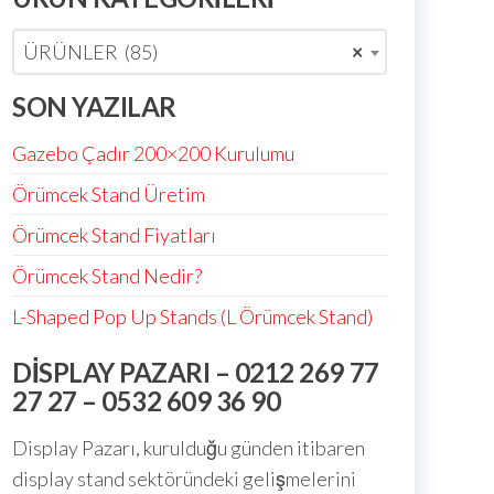
ÜRÜNLER (85)
×
SON YAZILAR
Gazebo Çadır 200×200 Kurulumu
Örümcek Stand Üretim
Örümcek Stand Fiyatları
Örümcek Stand Nedir?
L-Shaped Pop Up Stands (L Örümcek Stand)
DISPLAY PAZARI – 0212 269 77
27 27 – 0532 609 36 90
Display Pazarı, kurulduğu günden itibaren
display stand sektöründeki gelişmelerini