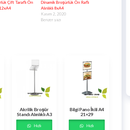
lük Çift Taraflı Ön
Dinamik Broşürlük Ön Raflı
z 12xA4
Alınlıklı 8xA4
Kasım 2, 2020
Benzer yazı
Akrilik Broşür
Bilgi Pano İkili A4
Standı Alınlıklı A3
21×29
Hızlı
Hızlı