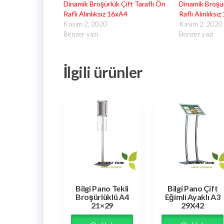
Dinamik Broşürlük Çift Taraflı Ön
Dinamik Broşür
Raflı Alınlıksız 16xA4
Raflı Alınlıksı
Kasım 2, 2020
Kasım 2, 2020
Benzer yazı
Benzer yazı
İlgili ürünler
Bilgi Pano Tekli
Bilgi Pano Çift
Broşürlüklü A4
Eğimli Ayaklı A3
21×29
29X42