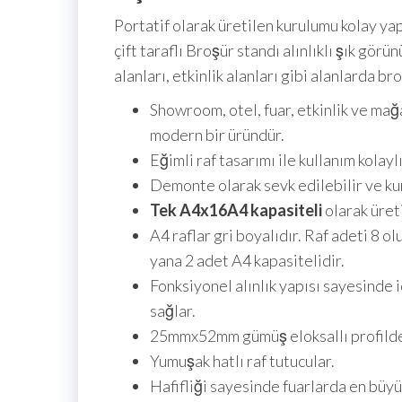
Portatif olarak üretilen kurulumu kolay yap
çift taraflı Broşür standı alınlıklı şık gö
alanları, etkinlik alanları gibi alanlarda 
Showroom, otel, fuar, etkinlik ve mağ
modern bir üründür.
Eğimli raf tasarımı ile kullanım kolaylı
Demonte olarak sevk edilebilir ve kur
Tek A4x16
A4 kapasiteli
olarak üret
A4 raflar gri boyalıdır. Raf adeti 8 ol
yana 2 adet A4 kapasitelidir.
Fonksiyonel alınlık yapısı sayesinde 
sağlar.
25mmx52mm gümüş eloksallı profilde
Yumuşak hatlı raf tutucular.
Hafifliği sayesinde fuarlarda en büyü