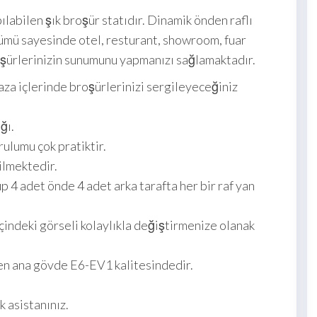
ılabilen şık broşür statıdır. Dinamik önden raflı
rünümü sayesinde otel, resturant, showroom, fuar
broşürlerinizin sunumunu yapmanızı sağlamaktadır.
aza içlerinde broşürlerinizi sergileyeceğiniz
ğı.
ulumu çok pratiktir.
ilmektedir.
up 4 adet önde 4 adet arka tarafta her bir raf yan
içindeki görseli kolaylıkla değiştirmenize olanak
n ana gövde E6-EV1 kalitesindedir.
k asistanınız.