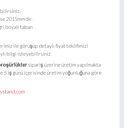
bilirsiniz.
 ise 2015mm’dir.
i boyalı taban
erimiz ile görüşüp detaylı fiyat teklifimizi
ı bilgi isteyebilirsiniz.
broşürlükler
sipariş üzerine üretim yapılmakta
ile 5 iş günü içerisinde üretim yoğunluğuna göre
lystand.com