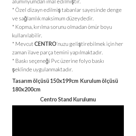
alüminyumdan imal edilmiştir.
* Özel dizayn edilmiş tabanlar sayesinde denge
ve sağlamlık maksimum düzeydedir.
* Kopma, kırılma sorunu olmadan ömür boyu
kullanılabilir.
* Mevcut
CENTRO
‘nuzu geliştirebilmek için her
zaman ilave parça temini yapılmaktadır.
* Baskı seçeneği Pvc üzerine folyo baskı
şeklinde uygulanmaktadır.
Tasarım ölçüsü 150x199cm Kurulum ölçüsü
180x200cm
Centro Stand Kurulumu