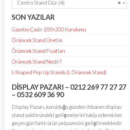
Centro Stand Düz (4)
×
SON YAZILAR
Gazebo Çadır 200×200 Kurulumu
Örümcek Stand Üretim
Örümcek Stand Fiyatları
Örümcek Stand Nedir?
L-Shaped Pop Up Stands (L Örümcek Stand)
DISPLAY PAZARI – 0212 269 77 27 27
– 0532 609 36 90
Display Pazarı, kurulduğu günden itibaren display
stand sektöründeki gelişmelerini takip ederek her
geçen gün farklı ürün yelpazesini geliştirmektedir.