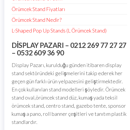
Örümcek Stand Fiyatları
Örümcek Stand Nedir?
L-Shaped Pop Up Stands (L Örümcek Stand)
DISPLAY PAZARI – 0212 269 77 27 27
– 0532 609 36 90
Display Pazarı, kurulduğu günden itibaren display
stand sektöründeki gelişmelerini takip ederek her
geçen gün farklı ürün yelpazesini geliştirmektedir.
En çok kullanılan stand modelleri şöyledir. Örümcek
stand oval,örümcek stand düz, kumaş yada teksil
örümcek stand, centro stand, gazebo tente, sponsor
kumaş a pano, roll banner çeşitleri ve tanıtım plastik
standlardır.