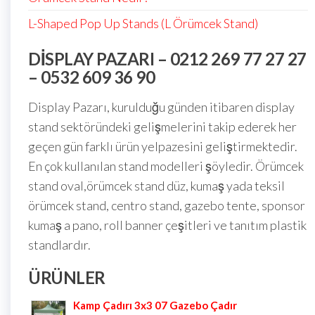
L-Shaped Pop Up Stands (L Örümcek Stand)
DISPLAY PAZARI – 0212 269 77 27 27
– 0532 609 36 90
Display Pazarı, kurulduğu günden itibaren display
stand sektöründeki gelişmelerini takip ederek her
geçen gün farklı ürün yelpazesini geliştirmektedir.
En çok kullanılan stand modelleri şöyledir. Örümcek
stand oval,örümcek stand düz, kumaş yada teksil
örümcek stand, centro stand, gazebo tente, sponsor
kumaş a pano, roll banner çeşitleri ve tanıtım plastik
standlardır.
ÜRÜNLER
Kamp Çadırı 3x3 07 Gazebo Çadır