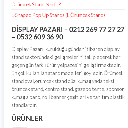
Örümcek Stand Nedir?
L-Shaped Pop Up Stands (L Örümcek Stand)
DISPLAY PAZARI – 0212 269 77 27 27
– 0532 609 36 90
Display Pazarı, kurulduğu günden itibaren display
stand sektöründeki gelişmelerini takip ederek her
geçen gün farklı ürün yelpazesini geliştirmektedir.
En çok kullanılan stand modelleri şöyledir. Örümcek
stand oval,örümcek stand düz, kumaş yada teksil
örümcek stand, centro stand, gazebo tente, sponsor
kumaş a pano, roll banner çeşitleri ve tanıtım plastik
standlardır.
ÜRÜNLER