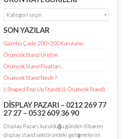
Kategori seçin
SON YAZILAR
Gazebo Çadır 200×200 Kurulumu
Örümcek Stand Üretim
Örümcek Stand Fiyatları
Örümcek Stand Nedir?
L-Shaped Pop Up Stands (L Örümcek Stand)
DISPLAY PAZARI – 0212 269 77
27 27 – 0532 609 36 90
Display Pazarı, kurulduğu günden itibaren
display stand sektöründeki gelişmelerini