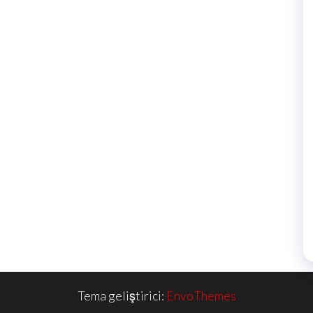
Tema geliştirici:
EnvoThemes