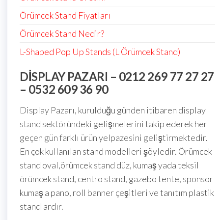
Örümcek Stand Fiyatları
Örümcek Stand Nedir?
L-Shaped Pop Up Stands (L Örümcek Stand)
DISPLAY PAZARI – 0212 269 77 27 27
– 0532 609 36 90
Display Pazarı, kurulduğu günden itibaren display
stand sektöründeki gelişmelerini takip ederek her
geçen gün farklı ürün yelpazesini geliştirmektedir.
En çok kullanılan stand modelleri şöyledir. Örümcek
stand oval,örümcek stand düz, kumaş yada teksil
örümcek stand, centro stand, gazebo tente, sponsor
kumaş a pano, roll banner çeşitleri ve tanıtım plastik
standlardır.