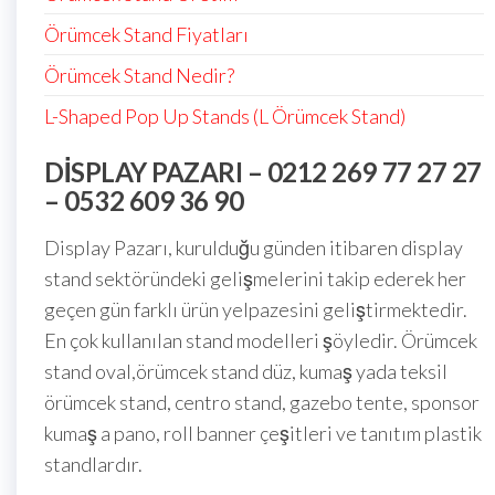
Örümcek Stand Fiyatları
Örümcek Stand Nedir?
L-Shaped Pop Up Stands (L Örümcek Stand)
DISPLAY PAZARI – 0212 269 77 27 27
– 0532 609 36 90
Display Pazarı, kurulduğu günden itibaren display
stand sektöründeki gelişmelerini takip ederek her
geçen gün farklı ürün yelpazesini geliştirmektedir.
En çok kullanılan stand modelleri şöyledir. Örümcek
stand oval,örümcek stand düz, kumaş yada teksil
örümcek stand, centro stand, gazebo tente, sponsor
kumaş a pano, roll banner çeşitleri ve tanıtım plastik
standlardır.