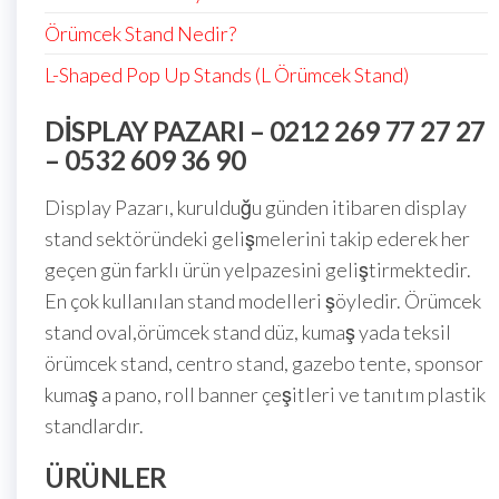
Örümcek Stand Nedir?
L-Shaped Pop Up Stands (L Örümcek Stand)
DISPLAY PAZARI – 0212 269 77 27 27
– 0532 609 36 90
Display Pazarı, kurulduğu günden itibaren display
stand sektöründeki gelişmelerini takip ederek her
geçen gün farklı ürün yelpazesini geliştirmektedir.
En çok kullanılan stand modelleri şöyledir. Örümcek
stand oval,örümcek stand düz, kumaş yada teksil
örümcek stand, centro stand, gazebo tente, sponsor
kumaş a pano, roll banner çeşitleri ve tanıtım plastik
standlardır.
ÜRÜNLER