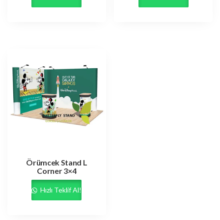
Örümcek Stand L
Corner 3×4
Hızlı Teklif Al!