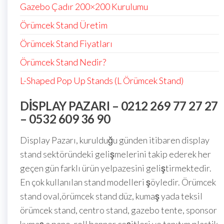
Gazebo Çadır 200×200 Kurulumu
Örümcek Stand Üretim
Örümcek Stand Fiyatları
Örümcek Stand Nedir?
L-Shaped Pop Up Stands (L Örümcek Stand)
DISPLAY PAZARI – 0212 269 77 27 27
– 0532 609 36 90
Display Pazarı, kurulduğu günden itibaren display
stand sektöründeki gelişmelerini takip ederek her
geçen gün farklı ürün yelpazesini geliştirmektedir.
En çok kullanılan stand modelleri şöyledir. Örümcek
stand oval,örümcek stand düz, kumaş yada teksil
örümcek stand, centro stand, gazebo tente, sponsor
kumaş a pano, roll banner çeşitleri ve tanıtım plastik