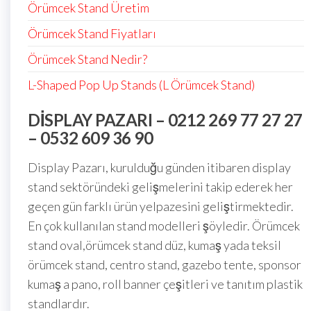
Örümcek Stand Üretim
Örümcek Stand Fiyatları
Örümcek Stand Nedir?
L-Shaped Pop Up Stands (L Örümcek Stand)
DISPLAY PAZARI – 0212 269 77 27 27
– 0532 609 36 90
Display Pazarı, kurulduğu günden itibaren display
stand sektöründeki gelişmelerini takip ederek her
geçen gün farklı ürün yelpazesini geliştirmektedir.
En çok kullanılan stand modelleri şöyledir. Örümcek
stand oval,örümcek stand düz, kumaş yada teksil
örümcek stand, centro stand, gazebo tente, sponsor
kumaş a pano, roll banner çeşitleri ve tanıtım plastik
standlardır.