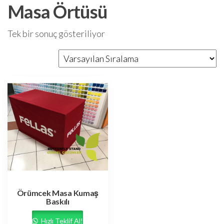
Masa Örtüsü
Tek bir sonuç gösteriliyor
Örümcek Masa Kumaş
Baskılı
Hızlı Teklif Al!