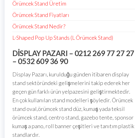
Örümcek Stand Üretim
Örümcek Stand Fiyatları
Örümcek Stand Nedir?
L-Shaped Pop Up Stands (L Örümcek Stand)
DISPLAY PAZARI – 0212 269 77 27 27
– 0532 609 36 90
Display Pazarı, kurulduğu günden itibaren display
stand sektöründeki gelişmelerini takip ederek her
geçen gün farklı ürün yelpazesini geliştirmektedir.
En çok kullanılan stand modelleri şöyledir. Örümcek
stand oval,örümcek stand düz, kumaş yada teksil
örümcek stand, centro stand, gazebo tente, sponsor
kumaş a pano, roll banner çeşitleri ve tanıtım plastik
standlardır.