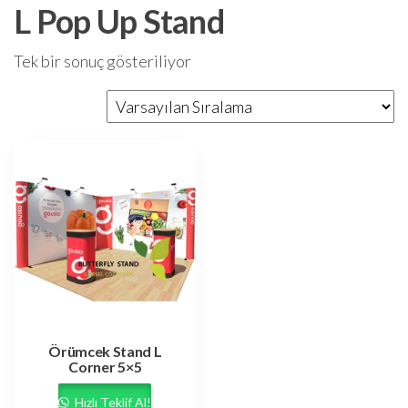
L Pop Up Stand
Tek bir sonuç gösteriliyor
Örümcek Stand L
Corner 5×5
Hızlı Teklif Al!