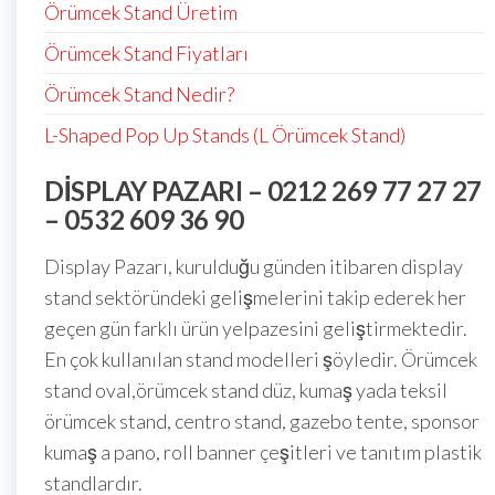
Örümcek Stand Üretim
Örümcek Stand Fiyatları
Örümcek Stand Nedir?
L-Shaped Pop Up Stands (L Örümcek Stand)
DISPLAY PAZARI – 0212 269 77 27 27
– 0532 609 36 90
Display Pazarı, kurulduğu günden itibaren display
stand sektöründeki gelişmelerini takip ederek her
geçen gün farklı ürün yelpazesini geliştirmektedir.
En çok kullanılan stand modelleri şöyledir. Örümcek
stand oval,örümcek stand düz, kumaş yada teksil
örümcek stand, centro stand, gazebo tente, sponsor
kumaş a pano, roll banner çeşitleri ve tanıtım plastik
standlardır.