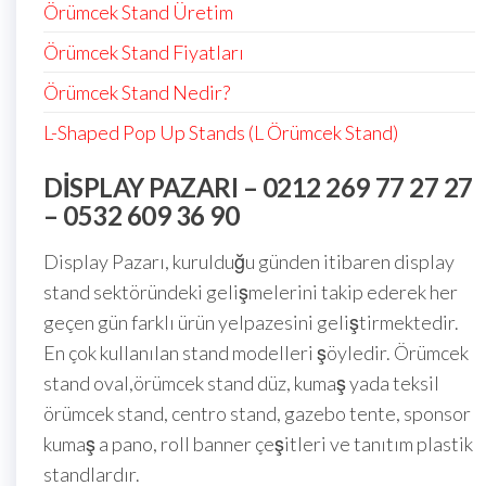
Örümcek Stand Üretim
Örümcek Stand Fiyatları
Örümcek Stand Nedir?
L-Shaped Pop Up Stands (L Örümcek Stand)
DISPLAY PAZARI – 0212 269 77 27 27
– 0532 609 36 90
Display Pazarı, kurulduğu günden itibaren display
stand sektöründeki gelişmelerini takip ederek her
geçen gün farklı ürün yelpazesini geliştirmektedir.
En çok kullanılan stand modelleri şöyledir. Örümcek
stand oval,örümcek stand düz, kumaş yada teksil
örümcek stand, centro stand, gazebo tente, sponsor
kumaş a pano, roll banner çeşitleri ve tanıtım plastik
standlardır.