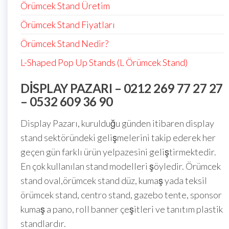
Örümcek Stand Üretim
Örümcek Stand Fiyatları
Örümcek Stand Nedir?
L-Shaped Pop Up Stands (L Örümcek Stand)
DISPLAY PAZARI – 0212 269 77 27 27
– 0532 609 36 90
Display Pazarı, kurulduğu günden itibaren display
stand sektöründeki gelişmelerini takip ederek her
geçen gün farklı ürün yelpazesini geliştirmektedir.
En çok kullanılan stand modelleri şöyledir. Örümcek
stand oval,örümcek stand düz, kumaş yada teksil
örümcek stand, centro stand, gazebo tente, sponsor
kumaş a pano, roll banner çeşitleri ve tanıtım plastik
standlardır.