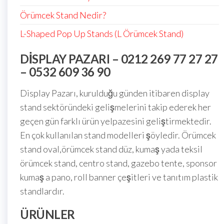
Örümcek Stand Nedir?
L-Shaped Pop Up Stands (L Örümcek Stand)
DISPLAY PAZARI – 0212 269 77 27 27
– 0532 609 36 90
Display Pazarı, kurulduğu günden itibaren display
stand sektöründeki gelişmelerini takip ederek her
geçen gün farklı ürün yelpazesini geliştirmektedir.
En çok kullanılan stand modelleri şöyledir. Örümcek
stand oval,örümcek stand düz, kumaş yada teksil
örümcek stand, centro stand, gazebo tente, sponsor
kumaş a pano, roll banner çeşitleri ve tanıtım plastik
standlardır.
ÜRÜNLER