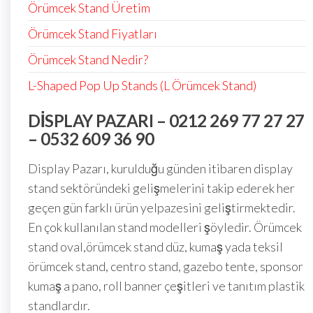
Örümcek Stand Üretim
Örümcek Stand Fiyatları
Örümcek Stand Nedir?
L-Shaped Pop Up Stands (L Örümcek Stand)
DISPLAY PAZARI – 0212 269 77 27 27
– 0532 609 36 90
Display Pazarı, kurulduğu günden itibaren display
stand sektöründeki gelişmelerini takip ederek her
geçen gün farklı ürün yelpazesini geliştirmektedir.
En çok kullanılan stand modelleri şöyledir. Örümcek
stand oval,örümcek stand düz, kumaş yada teksil
örümcek stand, centro stand, gazebo tente, sponsor
kumaş a pano, roll banner çeşitleri ve tanıtım plastik
standlardır.