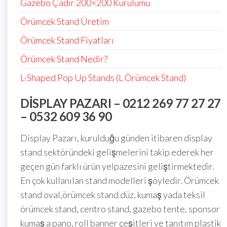
Gazebo Çadır 200×200 Kurulumu
Örümcek Stand Üretim
Örümcek Stand Fiyatları
Örümcek Stand Nedir?
L-Shaped Pop Up Stands (L Örümcek Stand)
DISPLAY PAZARI – 0212 269 77 27 27
– 0532 609 36 90
Display Pazarı, kurulduğu günden itibaren display
stand sektöründeki gelişmelerini takip ederek her
geçen gün farklı ürün yelpazesini geliştirmektedir.
En çok kullanılan stand modelleri şöyledir. Örümcek
stand oval,örümcek stand düz, kumaş yada teksil
örümcek stand, centro stand, gazebo tente, sponsor
kumaş a pano, roll banner çeşitleri ve tanıtım plastik