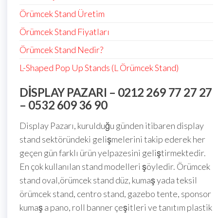
Örümcek Stand Üretim
Örümcek Stand Fiyatları
Örümcek Stand Nedir?
L-Shaped Pop Up Stands (L Örümcek Stand)
DISPLAY PAZARI – 0212 269 77 27 27
– 0532 609 36 90
Display Pazarı, kurulduğu günden itibaren display
stand sektöründeki gelişmelerini takip ederek her
geçen gün farklı ürün yelpazesini geliştirmektedir.
En çok kullanılan stand modelleri şöyledir. Örümcek
stand oval,örümcek stand düz, kumaş yada teksil
örümcek stand, centro stand, gazebo tente, sponsor
kumaş a pano, roll banner çeşitleri ve tanıtım plastik