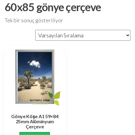
60x85 gönye çerçeve
Tek bir sonuç gösteriliyor
Gönye Köşe A1 59×84
25mm Alüminyum
Çerçeve