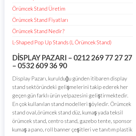
Örümcek Stand Üretim
Örümcek Stand Fiyatları
Örümcek Stand Nedir?
L-Shaped Pop Up Stands (L Örümcek Stand)
DISPLAY PAZARI – 0212 269 77 27 27
– 0532 609 36 90
Display Pazarı, kurulduğu günden itibaren display
stand sektöründeki gelişmelerini takip ederek her
geçen gün farklı ürün yelpazesini geliştirmektedir.
En çok kullanılan stand modelleri şöyledir. Örümcek
stand oval,örümcek stand düz, kumaş yada teksil
örümcek stand, centro stand, gazebo tente, sponsor
kumaş a pano, roll banner çeşitleri ve tanıtım plastik