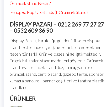
Örümcek Stand Nedir?
L-Shaped Pop Up Stands (L Örümcek Stand)
DISPLAY PAZARI – 0212 269 77 27 27
– 0532 609 36 90
Display Pazarı, kurulduğu günden itibaren display
stand sektöründeki gelişmelerini takip ederek her
geçen gün farklı ürün yelpazesini geliştirmektedir.
En çok kullanılan stand modelleri şöyledir. Örümcek
stand oval,örümcek stand düz, kumaş yada teksil
örümcek stand, centro stand, gazebo tente, sponsor
kumaş a pano, roll banner çeşitleri ve tanıtım plastik
standlardır.
ÜRÜNLER